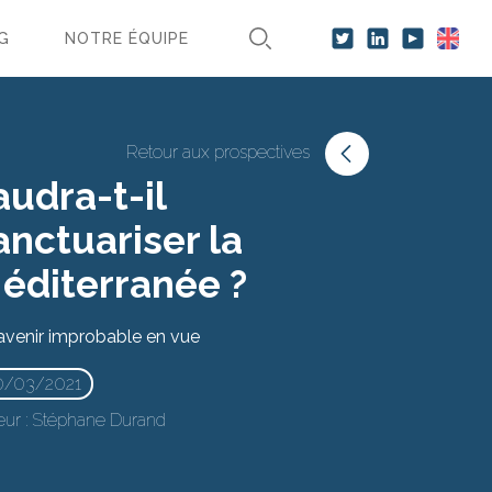
G
NOTRE ÉQUIPE
Retour aux prospectives
audra-t-il
anctuariser la
éditerranée ?
avenir improbable en vue
0/03/2021
ur :
Stéphane Durand