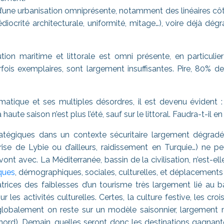
’une urbanisation omniprésente, notamment des linéaires côti
iocrité architecturale, uniformité, mitage…), voire déjà dég
tion maritime et littorale est omni présente, en particulier
arfois exemplaires, sont largement insuffisantes. Pire, 80% 
atique et ses multiples désordres, il est devenu évident : é
haute saison n’est plus l’été, sauf sur le littoral. Faudra-t-il e
atégiques dans un contexte sécuritaire largement dégradé
e de Lybie ou d’ailleurs, raidissement en Turquie…) ne peu
ont avec. La Méditerranée, bassin de la civilisation, n’est-el
iques
, démographiques, sociales, culturelles, et déplacement
atrices des faiblesses d’un tourisme très largement lié au b
r les activités culturelles. Certes, la culture festive, les croi
is, globalement on reste sur un modèle saisonnier, largeme
 nord). Demain, quelles seront donc les destinations gagna