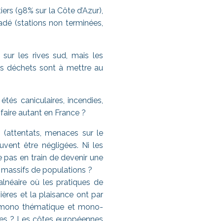
ers (98% sur la Côte d’Azur),
radé (stations non terminées,
 sur les rives sud, mais les
des déchets sont à mettre au
tés caniculaires, incendies,
n faire autant en France ?
 (attentats, menaces sur le
vent être négligées. Ni les
le pas en train de devenir une
s massifs de populations ?
alnéaire où les pratiques de
sières et la plaisance ont par
nt mono thématique et mono-
ntes ? Les côtes européennes