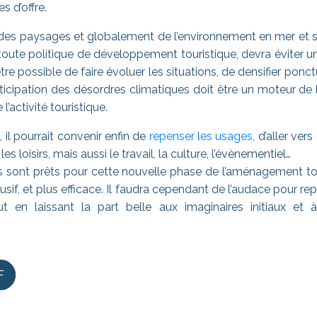
s d’offre.
des paysages et globalement de l’environnement en mer et sur
ute politique de développement touristique, devra éviter 
et être possible de faire évoluer les situations, de densifier p
L’anticipation des désordres climatiques doit être un moteur d
l’activité touristique.
 il pourrait convenir enfin de
repenser les usages,
d’aller ver
es loisirs, mais aussi le travail, la culture, l’évènementiel…
és sont prêts pour cette nouvelle phase de l’aménagement tou
clusif, et plus efficace. Il faudra cependant de l’audace pour r
ut en laissant la part belle aux imaginaires initiaux e
F