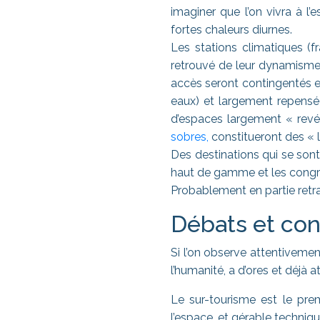
imaginer que l’on vivra à l
fortes chaleurs diurnes.
Les stations climatiques (f
retrouvé de leur dynamisme g
accès seront contingentés e
eaux) et largement repensée
d’espaces largement « revé
sobres,
constitueront des « li
Des destinations qui se sont
haut de gamme et les congrè
Probablement en partie retra
Débats et con
Si l’on observe attentivemen
l’humanité, a d’ores et déjà 
Le sur-tourisme est le pre
l’espace, et gérable techniq