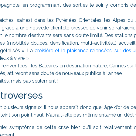
’espagnole, en programmant des sorties le soir y compris de
raîches, saines) dans les Pyrénées Orientales, les Alpes d
râce à une nouvelle clientèle pressée de venir se rafraîchir. 
t le nombre d’estivants sera sans doute limité. Des stations
s (mobilités douces, densification, multi-activités…) accueil
gétalisés ». La
croisière et la plaisance relancées, sur des
eux à vivre ».
 réinventées : les Baléares en destination nature, Cannes sur l
s, attireront sans doute de nouveaux publics à l’année.
ités, mais pas seulement !
troverses
t plusieurs signaux, il nous apparaît donc que l’âge d’or de c
atteint son point haut. N’aurait-elle pas même entamé un déclin 
mier symptôme de cette crise bien qu’il soit relativement
uement.