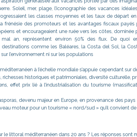
ne aspiration généralisée aux vacances portée par des imagin
rre. Soleil, mer, plage, l’iconographie des vacances idéales
ogressaient les classes moyennes et les taux de départ en
la frénésie des promoteurs et les avantages fiscaux payés pa
opéens et encourageaient une ruée vers les côtes, dominée 
mal an, représentent environ 50% des flux. De quoi en
 destinations comme les Baléares, la Costa del Sol, la Cos
ni sur l’environnement ni sur les populations
éditerranéen à l’échelle mondiale s’appuie cependant sur des
richesses historiques et patrimoniales, diversité culturelle, p
, effet prix lié à l’industrialisation du tourisme (massifi
poras, devenu majeur en Europe, en provenance des pays du
veau moteur pour un tourisme « nord/sud » qu’il convient d
r le littoral méditerranéen dans 20 ans ? Les réponses sont 