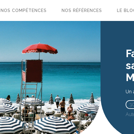
NOS COMPÉTENCES
NOS RÉFÉRENCES
LE BLO
F
s
M
Un 
3
Aute