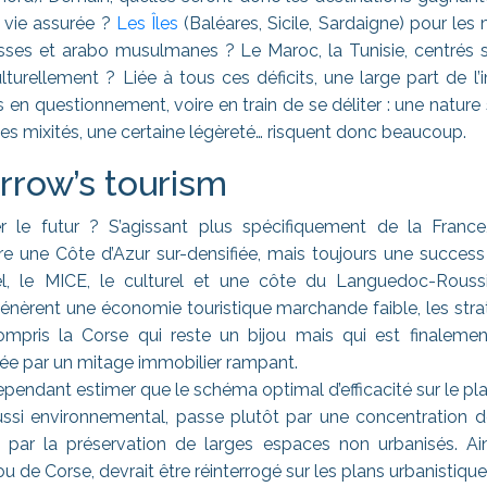
e vie assurée ?
Les Îles
(Baléares, Sicile, Sardaigne) pour les
russes et arabo musulmanes ? Le Maroc, la Tunisie, centrés su
urellement ? Liée à tous ces déficits, une large part de l’
 en questionnement, voire en train de se déliter : une nature
 les mixités, une certaine légèreté… risquent donc beaucoup.
row’s tourism
e futur ? S’agissant plus spécifiquement de la France, 
re une Côte d’Azur sur-densifiée, mais toujours une success 
l, le MICE, le culturel et une côte du Languedoc-Rouss
génèrent une économie touristique marchande faible, les stra
compris la Corse qui reste un bijou mais qui est finaleme
cée par un mitage immobilier rampant.
ependant estimer que le schéma optimal d’efficacité sur le pl
ussi environnemental, passe plutôt par une concentration 
t par la préservation de larges espaces non urbanisés. Ai
e Corse, devrait être réinterrogé sur les plans urbanistique