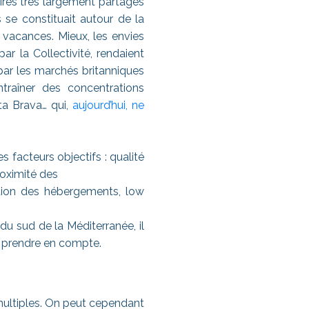
aires très largement partagés
 se constituait autour de la
 vacances. Mieux, les envies
r la Collectivité, rendaient
par les marchés britanniques
traîner des concentrations
ta Brava… qui,
aujourd’hui, ne
 facteurs objectifs : qualité
roximité des
cation des hébergements, low
 sud de la Méditerranée, il
e prendre en compte.
multiples. On peut cependant