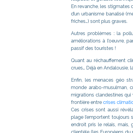
En revanche, les stigmates d
d’un urbanisme banalisé (méd
friches…) sont plus graves.
Autres problèmes : la pollu
améliorations à l’oeuvre, p
passif des touristes !
Quant au réchauffement clim
crues… Déjà en Andalousie, la 
Enfin, les menaces géo str
monde arabo-musulman, cris
migrations clandestines qui v
frontière entre
crises climat
Ces crises sont aussi révél
plage l’emportent toujours su
endroit pris le relais, ma
clientèle (les Européens du