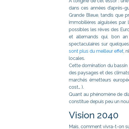
A l’origine de cet essor : u
dans ces années d’après-gue
Grande Bleue, tandis que pr
immobilières aiguisées par 
possibles les rêves des Eur
et allemands qui, bon an 
spectaculaires sur quelques
sont plus du meilleur effet
, 
locales.
Cette domination du bassin m
des paysages et des climats, 
marchés émetteurs européens
cost… ).
Quant au phénomène de dias
constitue depuis peu un nou
Vision 2040
Mais, comment vivra-t-on su