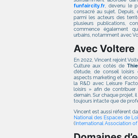
funfaircity.fr
, devenu le p
consacré au sujet. Depuis,
parmi les acteurs des territo
plusieurs publications, c
commence également quelq
urbains, notamment avec Vol
Avec Voltere
En 2022, Vincent rejoint Volt
Culture aux cotés de
Thie
d’étude, de conseil loisir
aspects marketing et économ
la R&D avec Leisure Factory.
loisirs » afin de contribuer
demain. Sur chaque projet, i
toujours intacte que de pro
Vincent est aussi référent da
National des Espaces de Loisi
(
International Association 
Domaines d’e