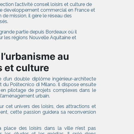
ction l’activité conseil loisirs et culture de
re le developpement commercial en France et
on de mission, il gère le réseau des
sés.
 grande partie depuis Bordeaux où il
ur les régions Nouvelle Aquitaine et
 l’urbanisme au
s et culture
re d’un double diplôme ingénieur-architecte
et du Politecnico di Milano. Il dispose ensuite
 en pilotage de projets complexes dans le
e l’aménagement urbain.
ur cet univers des loisirs, des attractions et
ent, cette passion guidera sa reconversion
 place des loisirs dans la ville n’est pas
 les études et les médias. Il créé donc