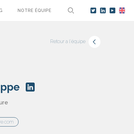
G
NOTRE ÉQUIPE
Retour a l'équipe
ippe
ture
ere.com