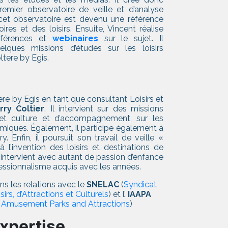
remier observatoire de veille et d’analyse
 cet observatoire est devenu une référence
ires et des loisirs. Ensuite, Vincent réalise
onférences et
webinaires
sur le sujet. Il
ues missions d’études sur les loisirs
tere by Egis.
ere by Egis en tant que consultant Loisirs et
rry Coltier
. Il intervient sur des missions
s et culture et d’accompagnement, sur les
iques. Également, il participe également à
 Enfin, il poursuit son travail de veille «
 à l’invention des loisirs et destinations de
l intervient avec autant de passion d’enfance
fessionnalisme acquis avec les années.
ns les relations avec le
SNELAC
(
Syndicat
rs, d’Attractions et Culturels
) et l’
IAAPA
of Amusement Parks and Attractions
)
xpertise