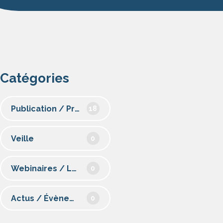
Catégories
Publication / Prospective
18
Veille
0
Webinaires / Loisirs
0
Actus / Évènements
0